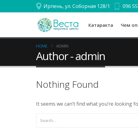
Ирпень, ул. Соборная 128/1
096 55
Катаракта
Чем оп
HOME
ADMIN
Author - admin
Nothing Found
It seems we can’t find what you’re looking f