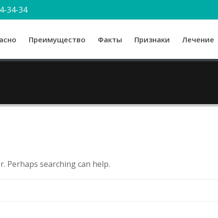
4-34-34
асно
Преимущество
Факты
Признаки
Лечение
or. Perhaps searching can help.