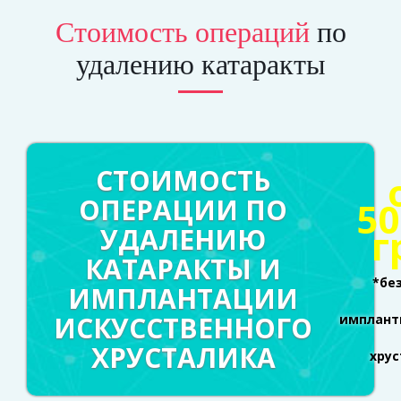
Стоимость операций
по
удалению катаракты
СТОИМОСТЬ
ОПЕРАЦИИ ПО
50
г
УДАЛЕНИЮ
КАТАРАКТЫ И
*бе
ИМПЛАНТАЦИИ
ИСКУССТВЕННОГО
имплант
ХРУСТАЛИКА
хру