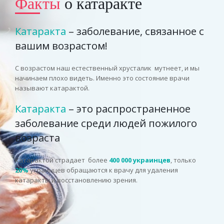
Факты
о катаракте
Катаракта
– заболевание, связанное с
вашим возрастом!
С возрастом наш естественный хрусталик мутнеет, и мы
начинаем плохо видеть. Именно это состояние врачи
называют катарактой.
Катаракта
– это распространенное
заболевание среди людей пожилого
возраста
Катарактой страдает более
400 000 украинцев
, только
20%
украинцев обращаются к врачу для удаления
катаракты и восстановлению зрения.