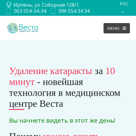
РУС
Ирпень, ул. Соборная 128/1
063 554-34-34
096 554 34 34
Удаление катаракты
за
10
минут
- новейшая
технология в медицинском
центре Веста
Вы начнете видеть в этот же день!